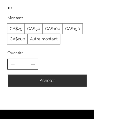
Montant
CA$25
CA$50
CA$100
CA$150
CA$200
Autre montant
Quantité
Acheter
Se connecter / Rejoindre